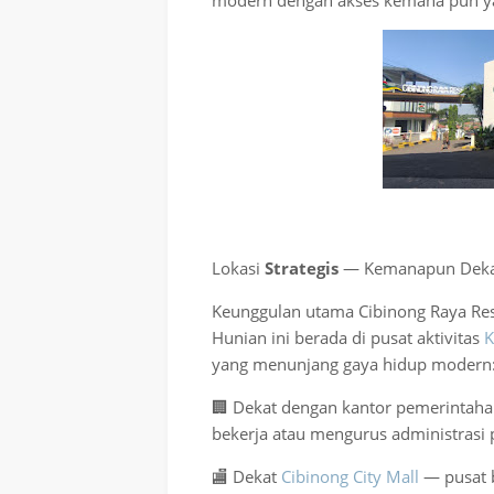
modern dengan akses kemana pun y
Lokasi
Strategis
— Kemanapun Deka
Keunggulan utama Cibinong Raya Res
Hunian ini berada di pusat aktivitas
K
yang menunjang gaya hidup modern
🏢 Dekat dengan kantor pemerinta
bekerja atau mengurus administrasi
🏬 Dekat
Cibinong City Mall
— pusat b