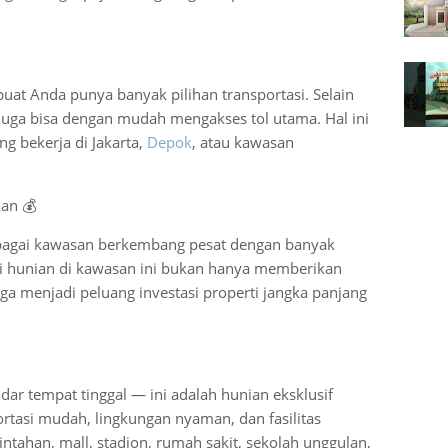
.
uat Anda punya banyak pilihan transportasi. Selain
 juga bisa dengan mudah mengakses tol utama. Hal ini
g bekerja di Jakarta,
Depok
, atau kawasan
an 💰
bagai kawasan berkembang pesat dengan banyak
i hunian di kawasan ini bukan hanya memberikan
ga menjadi peluang investasi properti jangka panjang
ar tempat tinggal — ini adalah hunian eksklusif
portasi mudah, lingkungan nyaman, dan fasilitas
ntahan, mall, stadion, rumah sakit, sekolah unggulan,