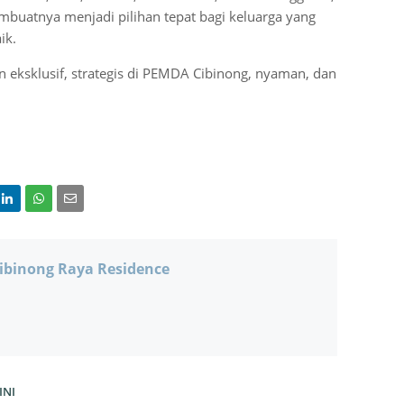
embuatnya menjadi pilihan tepat bagi keluarga yang
ik.
 eksklusif, strategis di PEMDA Cibinong, nyaman, dan
ibinong Raya Residence
INI