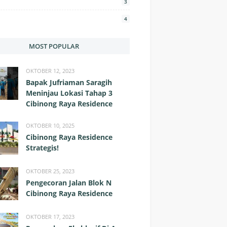
3
4
MOST POPULAR
OKTOBER 12, 2023
Bapak Jufriaman Saragih
Meninjau Lokasi Tahap 3
Cibinong Raya Residence
OKTOBER 10, 2025
Cibinong Raya Residence
Strategis!
OKTOBER 25, 2023
Pengecoran Jalan Blok N
Cibinong Raya Residence
OKTOBER 17, 2023