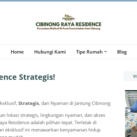
Home
Hubungi Kami
Tipe Rumah
Blog
ence Strategis!
V
sklusif,
Strategis
, dan Nyaman di Jantung Cibinong
n lokasi strategis, lingkungan nyaman, dan akses
ya Residence adalah pilihan tepat. Terletak di
an eksklusif ini menawarkan kenyamanan hidup