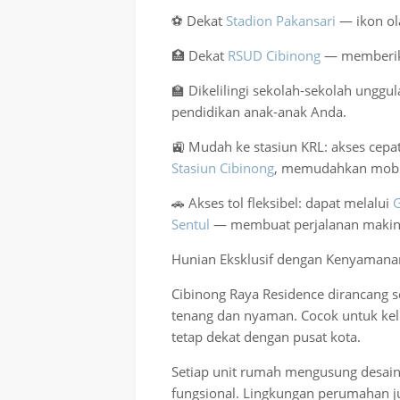
⚽ Dekat
Stadion Pakansari
— ikon ola
🏥 Dekat
RSUD Cibinong
— memberika
🏫 Dikelilingi sekolah-sekolah ungg
pendidikan anak-anak Anda.
🚉 Mudah ke stasiun KRL: akses cepa
Stasiun Cibinong
, memudahkan mobil
🚗 Akses tol fleksibel: dapat melalui
G
Sentul
— membuat perjalanan makin c
Hunian Eksklusif dengan Kenyamana
Cibinong Raya Residence dirancang 
tenang dan nyaman. Cocok untuk ke
tetap dekat dengan pusat kota.
Setiap unit rumah mengusung desain
fungsional. Lingkungan perumahan jug