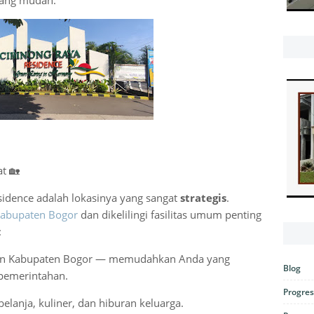
ang mudah.
t 🏡
idence adalah lokasinya yang sangat
strategis
.
abupaten Bogor
dan dikelilingi fasilitas umum penting
:
han Kabupaten Bogor — memudahkan Anda yang
Blog
 pemerintahan.
Progres
elanja, kuliner, dan hiburan keluarga.